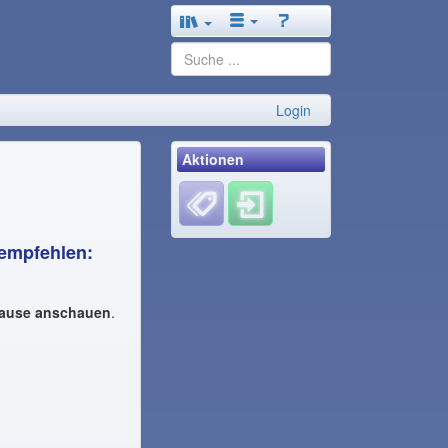
Login
Aktionen
r empfehlen:
ause anschauen
.