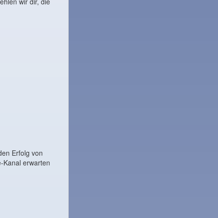
hlen wir dir, die
en Erfolg von
e-Kanal erwarten