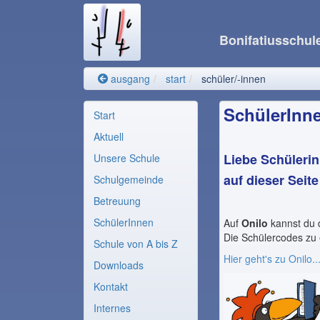
Bonifatiusschul
ausgang
start
schüler/-innen
SchülerInn
Start
Aktuell
Liebe Schülerin
Unsere Schule
auf dieser Seit
Schulgemeinde
Betreuung
SchülerInnen
Auf
Onilo
kannst du 
Die Schülercodes zu 
Schule von A bis Z
Hier geht's zu Onilo..
Downloads
Kontakt
Internes