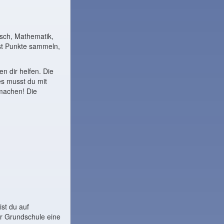
sch, Mathematik,
st Punkte sammeln,
n dir helfen. Die
s musst du mit
 machen! Die
st du auf
der Grundschule eine