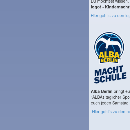
Du möchtest wissen, w
logo! - Kindernachr
Hier geht's zu den lo
Alba Berlin
bringt e
"ALBAs täglicher Spo
euch jeden Samstag 
Hier geht's zu den 